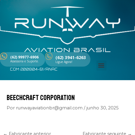
Ir
Post
para
navigation
o
conteúdo
(62) 99977-6906
(62) 3941-6263
Assessoria e Suporte.
Ligue Agora!
COM 200804-61/ANAC
Menu
BEECHCRAFT CORPORATION
Por
runwayaviationbr@gmail.com
/
junho 30, 2025
←
Fabricante anterior
Fabricante seguinte
→