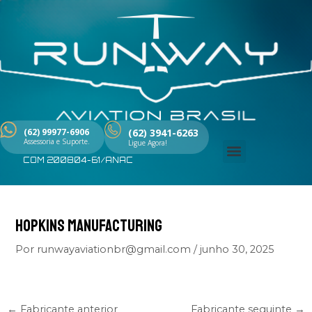
Ir
Post
para
navigation
o
conteúdo
(62) 99977-6906
(62) 3941-6263
Assessoria e Suporte.
Ligue Agora!
COM 200804-61/ANAC
Menu
HOPKINS MANUFACTURING
Por
runwayaviationbr@gmail.com
/
junho 30, 2025
←
Fabricante anterior
Fabricante seguinte
→