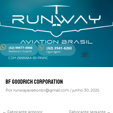
Ir
Post
para
navigation
o
conteúdo
(62) 99977-6906
(62) 3941-6263
Assessoria e Suporte.
Ligue Agora!
COM 200804-61/ANAC
Menu
BF GOODRICH CORPORATION
Por
runwayaviationbr@gmail.com
/
junho 30, 2025
←
Fabricante anterior
Fabricante seguinte
→