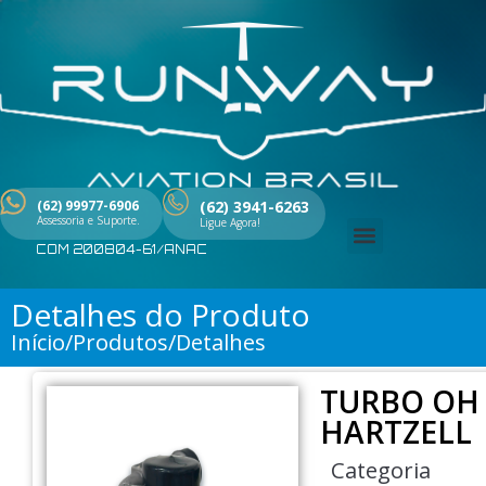
Ir
para
o
conteúdo
(62) 99977-6906
(62) 3941-6263
Assessoria e Suporte.
Ligue Agora!
COM 200804-61/ANAC
Menu
Detalhes do Produto
Início/Produtos/Detalhes
TURBO OH 
HARTZELL
Categoria