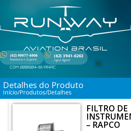
Ir
para
o
conteúdo
(62) 99977-6906
(62) 3941-6263
Assessoria e Suporte.
Ligue Agora!
COM 200804-61/ANAC
Menu
Detalhes do Produto
Início/Produtos/Detalhes
FILTRO DE
INSTRUME
– RAPCO